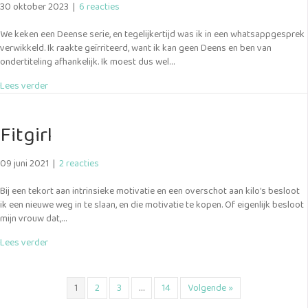
30 oktober 2023
|
6 reacties
We keken een Deense serie, en tegelijkertijd was ik in een whatsappgesprek
verwikkeld. Ik raakte geïrriteerd, want ik kan geen Deens en ben van
ondertiteling afhankelijk. Ik moest dus wel…
about Libre albedrio
Lees verder
Fitgirl
09 juni 2021
|
2 reacties
Bij een tekort aan intrinsieke motivatie en een overschot aan kilo’s besloot
ik een nieuwe weg in te slaan, en die motivatie te kopen. Of eigenlijk besloot
mijn vrouw dat,…
about Fitgirl
Lees verder
1
2
3
…
14
Volgende »