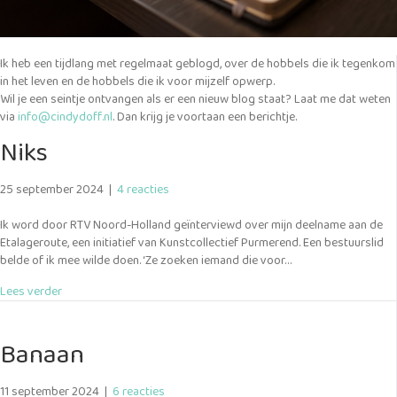
Ik heb een tijdlang met regelmaat geblogd, over de hobbels die ik tegenkom
in het leven en de hobbels die ik voor mijzelf opwerp.
Wil je een seintje ontvangen als er een nieuw blog staat? Laat me dat weten
via
info@cindydoff.nl
. Dan krijg je voortaan een berichtje.
Niks
25 september 2024
|
4 reacties
Ik word door RTV Noord-Holland geïnterviewd over mijn deelname aan de
Etalageroute, een initiatief van Kunstcollectief Purmerend. Een bestuurslid
belde of ik mee wilde doen. ‘Ze zoeken iemand die voor…
about Niks
Lees verder
Banaan
11 september 2024
|
6 reacties