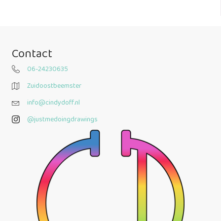
Contact
06-24230635
Zuidoostbeemster
info@cindydoff.nl
@justmedoingdrawings
@justmedoingdrawings