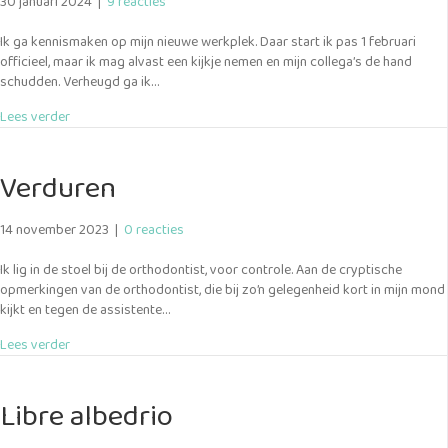
30 januari 2024
|
9 reacties
Ik ga kennismaken op mijn nieuwe werkplek. Daar start ik pas 1 februari
officieel, maar ik mag alvast een kijkje nemen en mijn collega’s de hand
schudden. Verheugd ga ik…
about Falafel
Lees verder
Verduren
14 november 2023
|
0 reacties
Ik lig in de stoel bij de orthodontist, voor controle. Aan de cryptische
opmerkingen van de orthodontist, die bij zo’n gelegenheid kort in mijn mond
kijkt en tegen de assistente…
about Verduren
Lees verder
Libre albedrio