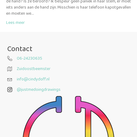
de hand? Is ze beroofd? Ik bespeur geen paniek in haar stem, er moet
iets anders aan de hand zijn. Misschien is haar telefoon kapotgevallen
en moeten we…
Lees meer
Contact
06-24230635
Zuidoostbeemster
info@cindydoff.nl
@justmedoingdrawings
@justmedoingdrawings