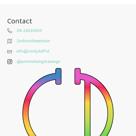
Contact
06-24230635
Zuidoostbeemster
info@cindydoff.nl
@justmedoingdrawings
@justmedoingdrawings