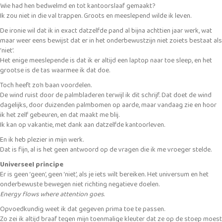
Wie had hen bedwelmd en tot kantoorslaaf gemaakt?
Ik zou niet in die val trappen. Groots en meeslepend wilde ik leven.
De ironie wil dat ik in exact datzelfde pand al bijna achttien jaar werk, wat
maar weer eens bewijst dat er in het onderbewustzijn niet zoiets bestaat als
‘niet’.
Het enige meeslepende is dat ik er altijd een laptop naar toe sleep, en het
grootse is de tas waarmee ik dat doe.
Toch heeft zo’n baan voordelen.
De wind ruist door de palmbladeren terwijl ik dit schrijf. Dat doet de wind
dagelijks, door duizenden palmbomen op aarde, maar vandaag zie en hoor
ik het zelf gebeuren, en dat maakt me blij.
Ik kan op vakantie, met dank aan datzelfde kantoorleven.
En ik heb plezier in mijn werk.
Dat is fijn, al is het geen antwoord op de vragen die ik me vroeger stelde.
Universeel principe
Er is geen ‘geen’, geen ‘niet’, als je iets wilt bereiken. Het universum en het
onderbewuste bewegen niet richting negatieve doelen.
Energy flows where attention goes
.
Opvoedkundig weet ik dat gegeven prima toe te passen.
Zo zei ik altijd braaf tegen mijn toenmalige kleuter dat ze op de stoep moest