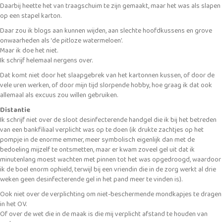
Daarbij heette het van traagschuim te zijn gemaakt, maar het was als slapen
op een stapel karton.
Daar zou ik blogs aan kunnen wijden, aan slechte hoofdkussens en grove
onwaarheden als ‘de pitloze watermeloen’.
Maar ik doe het niet.
Ik schrijf helemaal nergens over.
Dat komt niet door het slaapgebrek van het kartonnen kussen, of door de
vele uren werken, of door mijn tijd slorpende hobby, hoe graag ik dat ook
allemaal als excuus zou willen gebruiken.
Distantie
Ik schrijf niet over de sloot desinfecterende handgel die ik bij het betreden
van een bankfiliaal verplicht was op te doen (ik drukte zachtjes op het
pompje in de enorme emmer, meer symbolisch eigenlijk dan met de
bedoeling mijzelf te ontsmetten, maar er kwam zoveel gel uit dat ik
minutenlang moest wachten met pinnen tot het was opgedroogd, waardoor
ik de boel enorm ophield, terwijl bij een vriendin die in de zorg werkt al drie
weken geen desinfecterende gel in het pand meer te vinden is).
Ook niet over de verplichting om niet-beschermende mondkapjes te dragen
in het OV.
Of over de wet die in de maak is die mij verplicht afstand te houden van