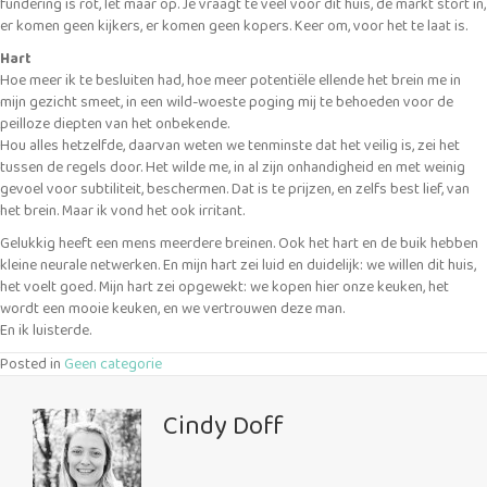
fundering is rot, let maar op. Je vraagt te veel voor dit huis, de markt stort in,
er komen geen kijkers, er komen geen kopers. Keer om, voor het te laat is.
Hart
Hoe meer ik te besluiten had, hoe meer potentiële ellende het brein me in
mijn gezicht smeet, in een wild-woeste poging mij te behoeden voor de
peilloze diepten van het onbekende.
Hou alles hetzelfde, daarvan weten we tenminste dat het veilig is, zei het
tussen de regels door. Het wilde me, in al zijn onhandigheid en met weinig
gevoel voor subtiliteit, beschermen. Dat is te prijzen, en zelfs best lief, van
het brein. Maar ik vond het ook irritant.
Gelukkig heeft een mens meerdere breinen. Ook het hart en de buik hebben
kleine neurale netwerken. En mijn hart zei luid en duidelijk: we willen dit huis,
het voelt goed. Mijn hart zei opgewekt: we kopen hier onze keuken, het
wordt een mooie keuken, en we vertrouwen deze man.
En ik luisterde.
Posted in
Geen categorie
Cindy Doff