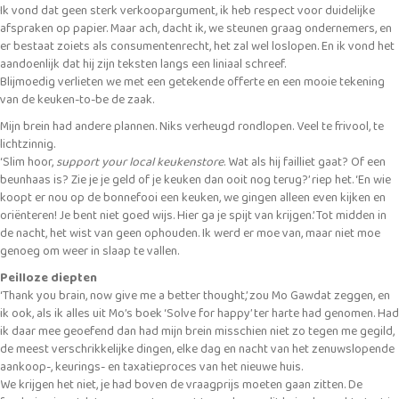
Ik vond dat geen sterk verkoopargument, ik heb respect voor duidelijke
afspraken op papier. Maar ach, dacht ik, we steunen graag ondernemers, en
er bestaat zoiets als consumentenrecht, het zal wel loslopen. En ik vond het
aandoenlijk dat hij zijn teksten langs een liniaal schreef.
Blijmoedig verlieten we met een getekende offerte en een mooie tekening
van de keuken-to-be de zaak.
Mijn brein had andere plannen. Niks verheugd rondlopen. Veel te frivool, te
lichtzinnig.
‘Slim hoor,
support your local keukenstore
. Wat als hij failliet gaat? Of een
beunhaas is? Zie je je geld of je keuken dan ooit nog terug?’ riep het. ‘En wie
koopt er nou op de bonnefooi een keuken, we gingen alleen even kijken en
oriënteren! Je bent niet goed wijs. Hier ga je spijt van krijgen.’ Tot midden in
de nacht, het wist van geen ophouden. Ik werd er moe van, maar niet moe
genoeg om weer in slaap te vallen.
Peilloze diepten
‘Thank you brain, now give me a better thought,’ zou Mo Gawdat zeggen, en
ik ook, als ik alles uit Mo’s boek ‘Solve for happy’ ter harte had genomen. Had
ik daar mee geoefend dan had mijn brein misschien niet zo tegen me gegild,
de meest verschrikkelijke dingen, elke dag en nacht van het zenuwslopende
aankoop-, keurings- en taxatieproces van het nieuwe huis.
We krijgen het niet, je had boven de vraagprijs moeten gaan zitten. De