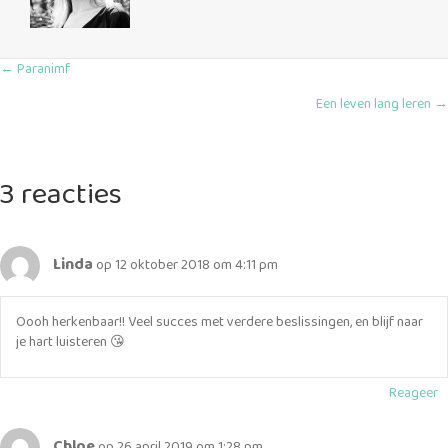
Posts
← Paranimf
Een leven lang leren →
navigation
3 reacties
Linda
op 12 oktober 2018 om 4:11 pm
Oooh herkenbaar!! Veel succes met verdere beslissingen, en blijf naar
je hart luisteren 😘
Reageer
Chloe
op 26 april 2019 om 1:28 pm